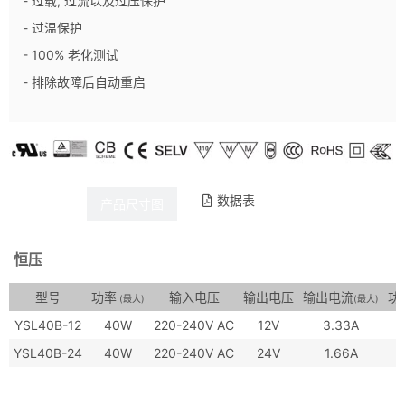
- 过载, 过流以及过压保护
- 过温保护
- 100% 老化测试
- 排除故障后自动重启
数据表
产品详情
产品尺寸图
恒压
型号
功率
输入电压
输出电压
输出电流
功
(最大)
(最大)
YSL40B-12
40W
220-240V AC
12V
3.33A
≥
YSL40B-24
40W
220-240V AC
24V
1.66A
≥