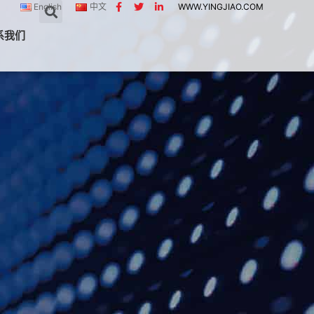
English
中文
WWW.YINGJIAO.COM
系我们