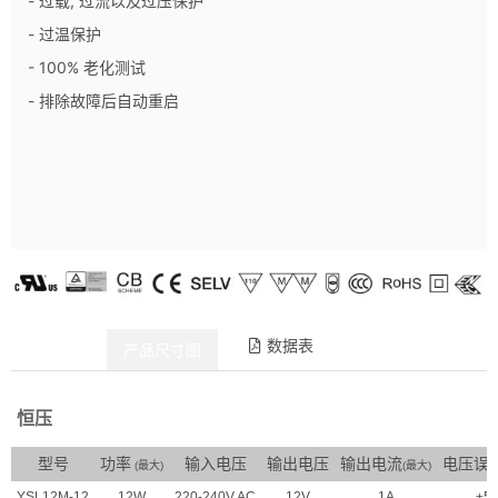
- 过载, 过流以及过压保护
- 过温保护
- 100% 老化测试
- 排除故障后自动重启
数据表
产品详情
产品尺寸图
恒压
型号
功率
输入电压
输出电压
输出电流
电压误
(最大)
(最大)
YSL12M-12
12W
220-240V AC
12V
1A
±5