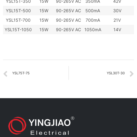
YSL15T-350
15W
90-265V AC
350mA
42V
YSL15T-500
15W
90-265V AC
500mA
30V
YSL15T-700
15W
90-265V AC
700mA
21V
YSL15T-1050
15W
90-265V AC
1050mA
14V
YSL75T-75
YSL30T-30