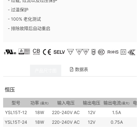
- 过载, 过流以及过压保护
- 过温保护
- 100% 老化测试
- 排除故障后自动重启
数据表
产品详情
产品尺寸图
恒压
型号
功率
输入电压
输出电压
输出电流
电
(最大)
(最大)
YSL15T-12
18W
220-240V AC
12V
1.5A
YSL15T-24
18W
220-240V AC
12V
0.75A