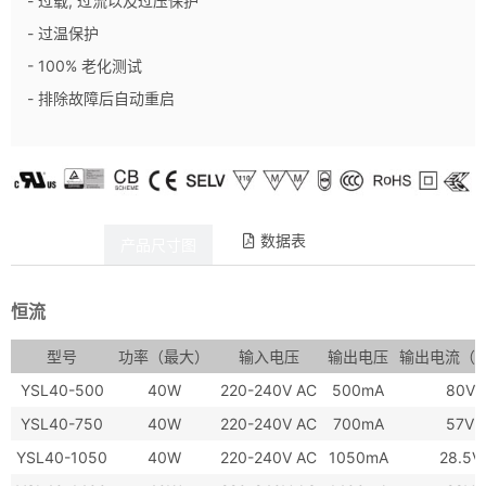
- 过载, 过流以及过压保护
- 过温保护
- 100% 老化测试
- 排除故障后自动重启
数据表
产品详情
产品尺寸图
恒流
型号
功率（最大）
输入电压
输出电压
输出电流（
YSL40-500
40W
220-240V AC
500mA
80V
YSL40-750
40W
220-240V AC
700mA
57V
YSL40-1050
40W
220-240V AC
1050mA
28.5V