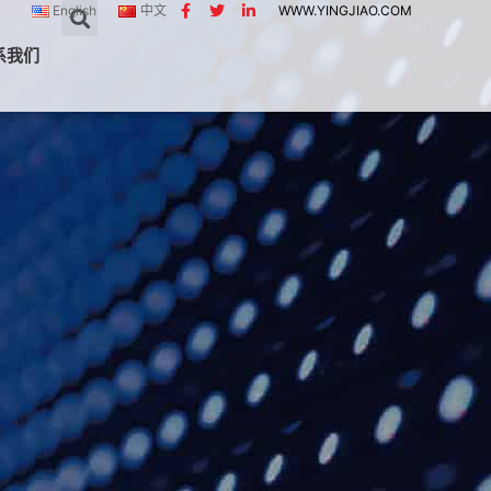
English
中文
WWW.YINGJIAO.COM
系我们