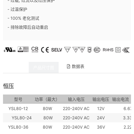
- 过载, 过流以及过压保护
- 过温保护
- 100% 老化测试
- 排除故障后自动重启
数据表
产品详情
产品尺寸图
恒压
型号
功率（最大）
输入电压
输出电压
输出电流（
YSL80-12
80W
220-240V AC
12V
6.67
YSL80-24
80W
220-240V AC
24V
3.33
YSL80-36
80W
220-240V AC
36V
2.22